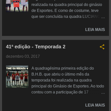
entanto, viria a ser determinante na
realizada na quadra principal do ginásio
conquista da TR por parte do Time 3,
de Esportes. E como de costume, teve
visto que foram embora antes do término
que ser concluída na quadra LUCIANO
do baba e assim deu a vitória de 3x0 por
do mesmo Ginásio. Ao todo foram 24 gols
W.O. no último jogo da primeira fase para
marcados e 8 assistências em 12 jogos.
LEIA MAIS
o Time de Thailan e companhia, que
E o TIME 3 conquistou a TR ao bater na
acabaram indo com a vantagem do
decisão o Time 1, que após ter feito uma
empate para à final. Vamos falar da final.
41ª edição - Temporada 2
grande primeira fase acabaram ficando
Se a primeira fase foi disputada de
no cheirinho, pra desespero de Tinga que
maneira pouco animada por parte dos
dezembro 03, 2017
PAGOU GERAL e saiu puto de quadra
times, a decisão guardava todas as
com a atuação pífia do seu time. O Time 1
emoções que não tiveram nos jogos
A quadragésima primeira edição do
fazia uma primeira fase invicta até a
anteriores. Apimentada ...
B.H.B. que abriu o último mês da
última rodada, quando perdeu para o
temporada foi realizada na quadra
mesmo Time 3 que viria a enfrentar na
principal do Ginásio de Esportes. Ao todo
final. Com DIEGO abrindo open bar de
contou com a participação de 17
gols (7 gols válidos pelo seu próprio time
membros do baba, além de dois
e mais 2 atuando emprestado), a TR
convidados; Cézar goleiro e Bruno, ex-
LEIA MAIS
parecia certa contra um Time 3 que só
membro. Foram marcados 29 gols e 17