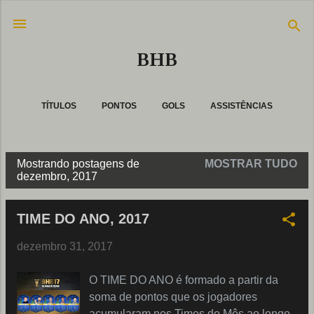
Pular para o conteúdo principal
BHB
TÍTULOS
PONTOS
GOLS
ASSISTÊNCIAS
MAIS…
CLEAN SHEETS
Mostrando postagens de
MOSTRAR TUDO
P
dezembro, 2017
o
s
TIME DO ANO, 2017
t
dezembro 31, 2017
a
g
O TIME DO ANO é formado a partir da
e
soma de pontos que os jogadores
n
acumularam nos Times do Mês ao longo