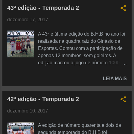
- Adson 060 pts: 04 (04/00) - PDP 050
965 - Lau (5x Time do Mês) 145 - Márcio
43ª edição - Temporada 2
pts: 01 (00/01) - Ícaro 040 pts: 030 pts:
(1x Time do Mês) 130 - Menzão (1x Time
020 pts: 010 pts: --------------- 00 (00/00) -
do Mês) Pontuação dos membros que
dezembro 17, 2017
Douglas SCOUTS 📈 100 pts: 09 .55 -
foram indicados mas nao entraramem
Wilhe (3 edições) 090 pts: 09 .05 - PDP
nen...
A 43ª e última edição do B.H.B no ano foi
(3 edições) 080 pts: 08 .30 - Thailan (2
realizada na quadra raiz do Ginásio de
edições) 070 pts: 07 .80 - Rony (2
Esportes. Contou com a participação de
edições) 060 pts: 07 .45 - Adson (3
apenas 12 membros, sem goleiros. A
edições) 050 pts: 06 .55 - Douglas (2
edição marcou o jogo de número 1000 do
edições) 040 pts: 03 .35 - Ícaro (1 edição)
B.H.B., e o jogo de número 500 da
030 pts: 020 pts: 010 pts: DESTAQUES
segunda temporada. Sob um forte calor,
LEIA MAIS
DA RODADA 🥇 (Maior pontuador +5 /
os times se enfrentaram numa primeira
Artilheiro +5) 05 pts: Adson (1/0) 05 pts:
fase que contou com os TIMES 2 e 3
Thailan (1/0) RANKING FINAL 220 pts:
42ª edição - Temporada 2
como protagonistas. Juntos, ambos
Wilhe 205 pts: Thailan 190 ...
disputavam entre si quem ficaria com o
dezembro 10, 2017
título, já que o TIME 1 sequer pontuou.
Foi apenas um gol marcado e nove
A edição de número quarenta e dois da
sofridos em cinco jogos. O Time 1, no
segunda temporada do B.H.B foi