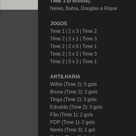
TIME 3 (0 scouts):
Neres, Bahia, Douglas e Rique
JOGOS
Time 1 | 2 x 3 | Time 2
Time 2 | 2 x 1 | Time 3
Time 2 | 2 x 0 | Time 1
Time 2 | 3 x 2 | Time 3
Time 2 | 5 x 2 | Time 1
ARTILHARIA
Wilhe (Time 2): 5 gols
Bruno (Time 2): 3 gols
Tinga (Time 2): 3 gols
Edvaldo (Time 2): 3 gols
Fão (Time 1): 2 gols
PDP (Time 1): 2 gols
Neres (Time 3): 1 gol