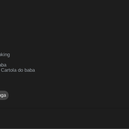
nking
aba
 Cartola do baba
nga