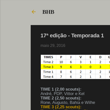
BHB
17ª edição - Temporada 1
maio 29, 2016
TIME 1 (2,00 scouts):
André, PDP, Vittor e Kel
TIME 2 (2,50 scouts):
Rone, Augusto, Bahia e Wilhe
TIME 3 (2,25 scouts):