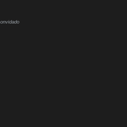
convidado