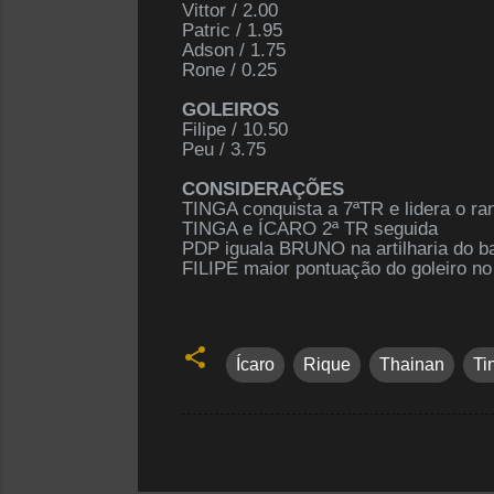
Vittor / 2.00
Patric / 1.95
Adson / 1.75
Rone / 0.25
GOLEIROS
Filipe / 10.50
Peu / 3.75
CONSIDERAÇÕES
TINGA conquista a 7ªTR e lidera o ra
TINGA e ÍCARO 2ª TR seguida
PDP iguala BRUNO na artilharia do b
FILIPE maior pontuação do goleiro no
Ícaro
Rique
Thainan
Ti