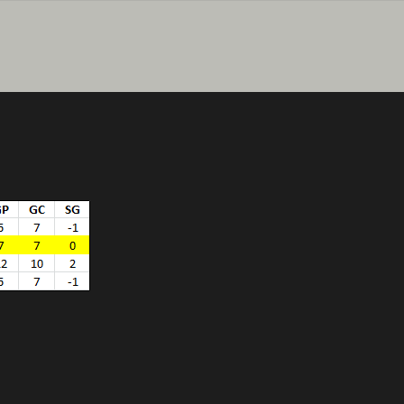
Pular para o conteúdo principal