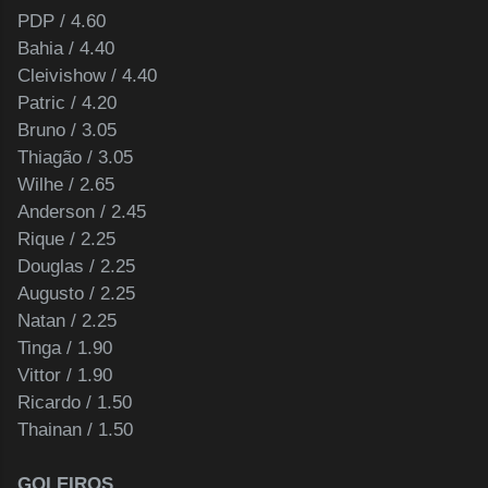
PDP / 4.60
Bahia / 4.40
Cleivishow / 4.40
Patric / 4.20
Bruno / 3.05
Thiagão / 3.05
Wilhe / 2.65
Anderson / 2.45
Rique / 2.25
Douglas / 2.25
Augusto / 2.25
Natan / 2.25
Tinga / 1.90
Vittor / 1.90
Ricardo / 1.50
Thainan / 1.50
GOLEIROS