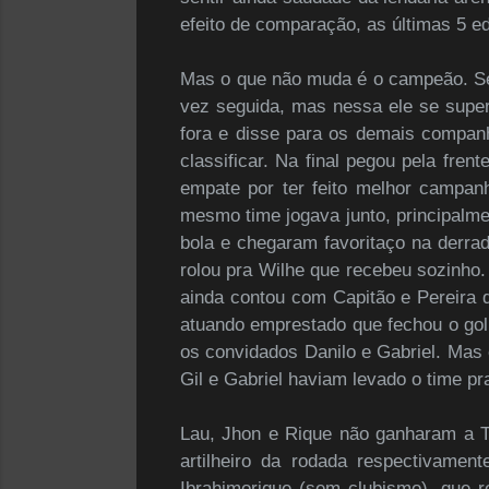
efeito de comparação, as últimas 5 e
Mas o que não muda é o campeão. Sej
vez seguida, mas nessa ele se supero
fora e disse para os demais companh
classificar. Na final pegou pela fr
empate por ter feito melhor campan
mesmo time jogava junto, principalm
bola e chegaram favoritaço na derrad
rolou pra Wilhe que recebeu sozinho. 
ainda contou com Capitão e Pereira
atuando emprestado que fechou o gol 
os convidados Danilo e Gabriel. Mas 
Gil e Gabriel haviam levado o time pr
Lau, Jhon e Rique não ganharam a 
artilheiro da rodada respectivamen
Ibrahimorique (sem clubismo), que 