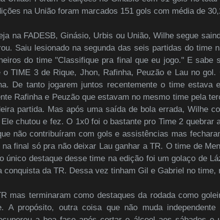
dições na União foram marcados 151 gols com média de 30,
a na FADESB, Ginásio, Urbis ou União, Wilhe segue saind
u. Saiu lesionado na segunda das seis partidas do time na
eiros do time "Classifique pra final que eu jogo." E sabe
ente o TIME 3 de Rique, Jhon, Rafinha, Peuzão e Lau no go
ha. De tanto jogarem juntos recentemente o time estava 
ente Rafinha e Peuzão que estavam no mesmo time pela te
eira partida. Mas após uma saída de bola errada, Wilhe c
Ele chutou e fez. O 1x0 foi o bastante pro Time 2 quebrar 
 que não contribuíram com gols e assistências mas fechar
na final só pra não deixar Lau ganhar a TR. O time de Me
o único destaque desse time na edição foi um golaço de L
a conquista da TR. Dessa vez tinham Gil e Gabriel no time,
TR mas terminaram como destaques da rodada como goleir
te. A propósito, outra coisa que não muda independente 
recuperou a boa fase após cortar o álcool aos sábados e 