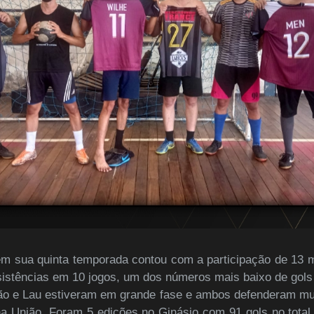
em sua quinta temporada contou com a participação de 13 
sistências em 10 jogos, um dos números mais baixo de gols
ão e Lau estiveram em grande fase e ambos defenderam mui
na União. Foram 5 edições no Ginásio com 91 gols no tota