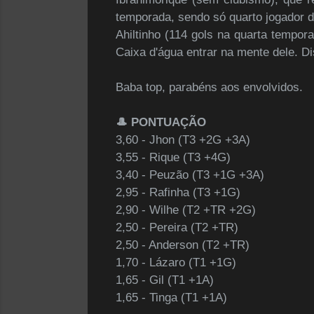
temporada, sendo só quarto jogador da
Ahiltinho (114 gols na quarta tempor
Caixa d'água entrar na mente dele. Di
Baba top, parabéns aos envolvidos.
🎩 PONTUAÇÃO
3,60 - Jhon
(T3 +2G +3A)
3,55 - Rique
(T3 +4G)
3,40 - Peuzão
(T3 +1G +3A)
2,95 - Rafinha
(T3 +1G)
2,90 - Wilhe (T2
+TR +2
G)
2,50 - Pereira (T2
+TR
)
2,50 - Anderson (T2 +TR)
1,70 - Lázaro (T1 +1G)
1,65 - Gil (T1 +1A)
1,65 - Tinga
(T1 +1A)