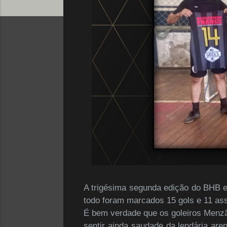
A trigésima segunda edição do BHB 
todo foram marcados 15 gols e 11 as
É bem verdade que os goleiros Menz
sentir ainda saudade da lendária are