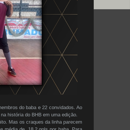
membros do baba e 22 convidados. Ao
 na história do BHB em uma edição.
to. Mas os craques da linha parecem
l e média de 18,2 gols por baba. Para