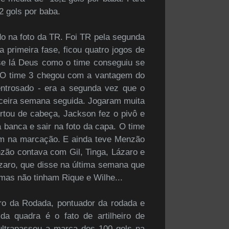
2 gols por baba.
o na foto da TR. Foi TR pela segunda
 primeira fase, ficou quatro jogos de
 se lá Deus como o time conseguiu se
l. O time 3 chegou com a vantagem do
entrosado - era a segunda vez que o
rceira semana seguida. Jogaram muita
ortou de cabeça, Jackson fez o pivô e
a banca e sair na foto da capa. O time
am na marcação. E ainda teve Menzão
nzão contava com Gil, Tinga, Lázaro e
ázaro, que disse na última semana que
 mas não tinham Rique e Wilhe...
o da Rodada, pontuador da rodada e
da quadra é o fato de artilheiro de
ultrapassou a marca dos 100 gols na