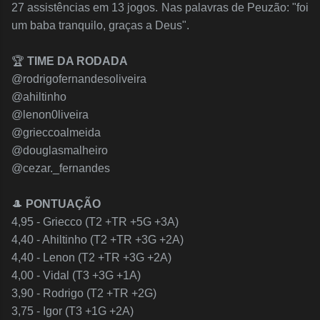
27 assistências em 13 jogos. Nas palavras de Peuzão: "foi
um baba tranquilo, graças a Deus".
🏆
TIME DA RODADA
@rodrigofernandesoliveira
@ahiltinho
@lenon0liveira
@grieccoalmeida
@douglasmalheiro
@cezar._fernandes
🎩
PONTUAÇÃO
4,95 - Griecco (T2 +TR +5G +3A)
4,40 - Ahiltinho (T2 +TR +3G +2A)
4,40 - Lenon (T2 +TR +3G +2A)
4,00 - Vidal (T3 +3G +1A)
3,90 - Rodrigo (T2 +TR +2G)
3,75 - Igor (T3 +1G +2A)