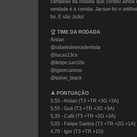
campeão da rodada que contou ainda co
verdade é a corrida. Jacson foi o artil
foi. É são João!
🏆
TIME DA RODADA
Aislan
@rafaelsilveiradentista
@lucas13cs
@felipe.san10s
@igoorcairess
@tailon_black
🎩
PONTUAÇÃO
5,55 - Aislan (T3 +TR +3G +3A)
5,55 - Gué (T3 +TR +3G +3A)
5,35 - Café (T3 +TR +2G +3A)
5,05 - Felipe Santos (T3 +TR +2G +1A)
4,70 - Igor (T3 +TR +1G)