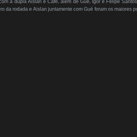
m a dupla Aislan e Café, além de Gué, Igor e Felipe Santos
heiro da rodada e Aislan juntamente com Gué foram os maiores p