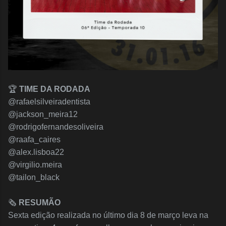
🏆
TIME DA RODADA
@rafaelsilveiradentista
@jackson_meira12
@rodrigofernandesoliveira
@raafa_caires
@alex.lisboa22
@virgilio.meira
@tailon_black
🗞️
RESUMÃO
Sexta edição realizada no último dia 8 de março leva na