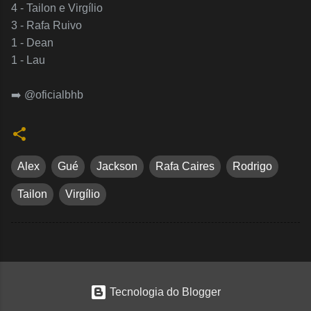
4 - Tailon e Virgílio
3 - Rafa Ruivo
1 - Dean
1 - Lau
➡️ @oficialbhb
Alex
Gué
Jackson
Rafa Caires
Rodrigo
Tailon
Virgílio
Tecnologia do Blogger